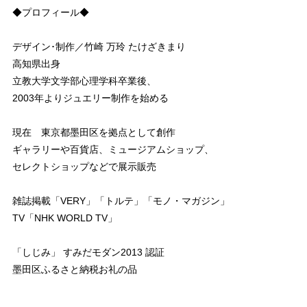
◆プロフィール◆
デザイン･制作／竹崎 万玲 たけざきまり
高知県出身
立教大学文学部心理学科卒業後、
2003年よりジュエリー制作を始める
現在 東京都墨田区を拠点として創作
ギャラリーや百貨店、ミュージアムショップ、
セレクトショップなどで展示販売
雑誌掲載「VERY」「トルテ」「モノ・マガジン」
TV「NHK WORLD TV」
「しじみ」 すみだモダン2013 認証
墨田区ふるさと納税お礼の品