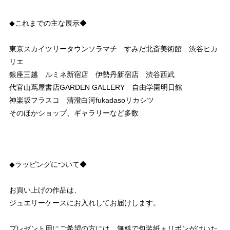
◆これまでの主な展示◆
東京スカイツリータウンソラマチ すみだ北斎美術館 渋谷ヒカ
リエ
銀座三越 ルミネ新宿店 伊勢丹新宿店 渋谷西武
代官山蔦屋書店GARDEN GALLERY 自由学園明日館
神楽坂フラスコ 清澄白河fukadasoリカシツ
そのほかショップ、ギャラリーなど多数
◆ラッピングについて◆
お買い上げの作品は、
ジュエリーケースにお入れしてお届けします。
プレゼント用にご希望の方には、無料で包装紙＋リボンがけいた