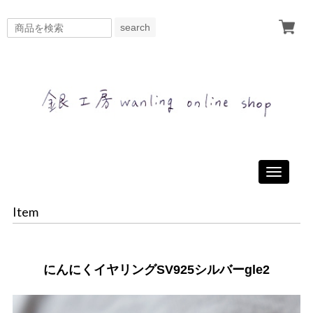
search
Toggle
navigati
Item
にんにくイヤリングSV925シルバーgle2