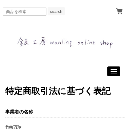
search
Toggle
navigati
特定商取引法に基づく表記
事業者の名称
竹崎万玲