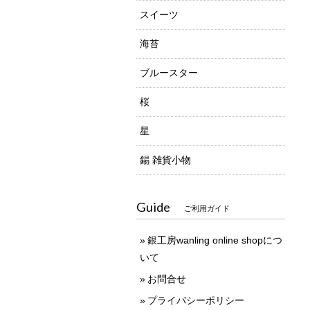
スイーツ
海苔
ブルースター
桜
星
錫 雑貨小物
Guide
ご利用ガイド
銀工房wanling online shopにつ
いて
お問合せ
プライバシーポリシー