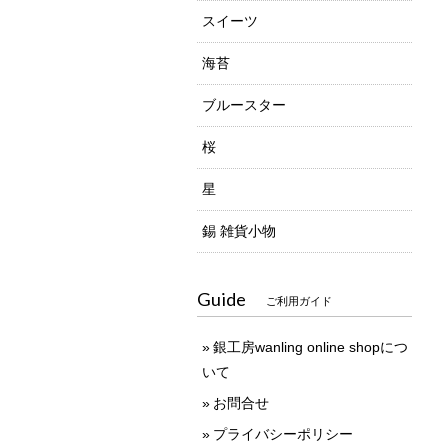
スイーツ
海苔
ブルースター
桜
星
錫 雑貨小物
Guide
ご利用ガイド
銀工房wanling online shopにつ
いて
お問合せ
プライバシーポリシー