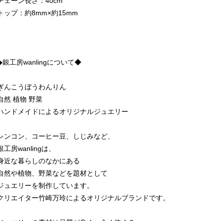
チェーン長さ：40cm
トップ：約8mm×約15mm
◆銀工房wanlingについて◆
ぎんこうぼうわんりん
自然 植物 野菜
ハンドメイドによるオリジナルジュエリー
レンコン、コーヒー豆、しじみなど、
銀工房wanlingは、
身近な暮らしのなかにある
自然や植物、野菜などを題材として
ジュエリーを制作しています。
クリエイター竹崎万玲によるオリジナルブランドです。