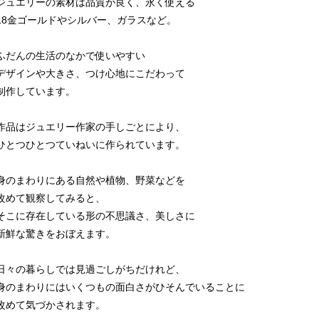
ジュエリーの素材は品質が良く、永く使える
18金ゴールドやシルバー、ガラスなど。
ふだんの生活のなかで使いやすい
デザインや大きさ、つけ心地にこだわって
制作しています。
作品はジュエリー作家の手しごとにより、
ひとつひとつていねいに作られています。
身のまわりにある自然や植物、野菜などを
改めて観察してみると、
そこに存在している形の不思議さ、美しさに
新鮮な驚きをおぼえます。
日々の暮らしでは見過ごしがちだけれど、
身のまわりにはいくつもの面白さがひそんでいることに
改めて気づかされます。