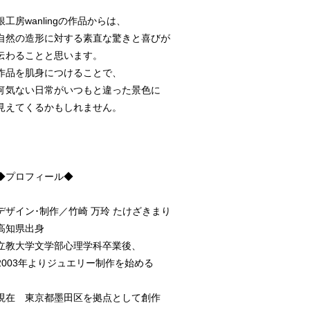
銀工房wanlingの作品からは、
自然の造形に対する素直な驚きと喜びが
伝わることと思います。
作品を肌身につけることで、
何気ない日常がいつもと違った景色に
見えてくるかもしれません。
◆プロフィール◆
デザイン･制作／竹崎 万玲 たけざきまり
高知県出身
立教大学文学部心理学科卒業後、
2003年よりジュエリー制作を始める
現在 東京都墨田区を拠点として創作