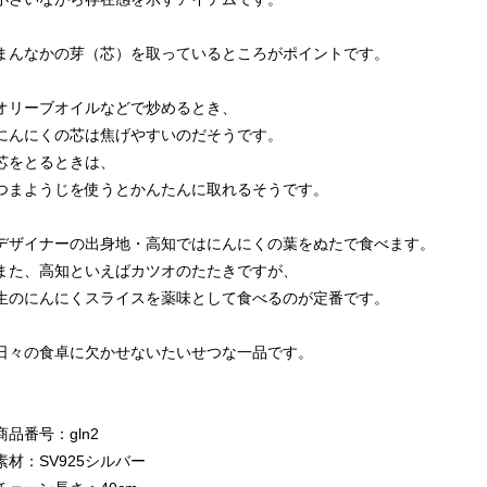
まんなかの芽（芯）を取っているところがポイントです。
オリーブオイルなどで炒めるとき、
にんにくの芯は焦げやすいのだそうです。
芯をとるときは、
つまようじを使うとかんたんに取れるそうです。
デザイナーの出身地・高知ではにんにくの葉をぬたで食べます。
また、高知といえばカツオのたたきですが、
生のにんにくスライスを薬味として食べるのが定番です。
日々の食卓に欠かせないたいせつな一品です。
商品番号：gln2
素材：SV925シルバー