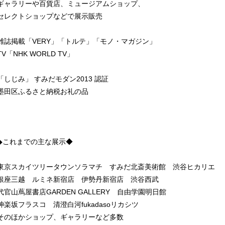
ギャラリーや百貨店、ミュージアムショップ、
セレクトショップなどで展示販売
雑誌掲載「VERY」「トルテ」「モノ・マガジン」
TV「NHK WORLD TV」
「しじみ」 すみだモダン2013 認証
墨田区ふるさと納税お礼の品
◆これまでの主な展示◆
東京スカイツリータウンソラマチ すみだ北斎美術館 渋谷ヒカリエ
銀座三越 ルミネ新宿店 伊勢丹新宿店 渋谷西武
代官山蔦屋書店GARDEN GALLERY 自由学園明日館
神楽坂フラスコ 清澄白河fukadasoリカシツ
そのほかショップ、ギャラリーなど多数