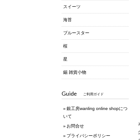
スイーツ
海苔
ブルースター
桜
星
錫 雑貨小物
Guide
ご利用ガイド
銀工房wanling online shopにつ
いて
お問合せ
プライバシーポリシー