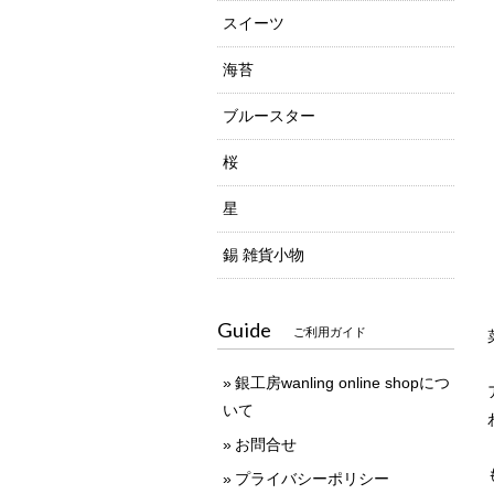
スイーツ
海苔
ブルースター
桜
星
錫 雑貨小物
Guide
ご利用ガイド
銀工房wanling online shopにつ
いて
お問合せ
プライバシーポリシー