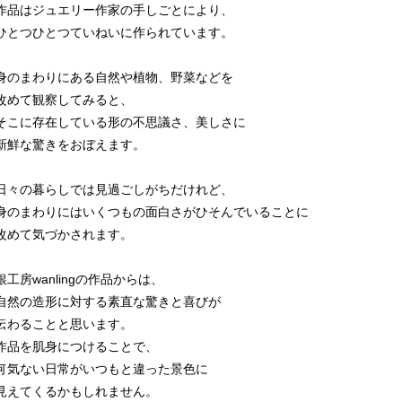
作品はジュエリー作家の手しごとにより、
ひとつひとつていねいに作られています。
身のまわりにある自然や植物、野菜などを
改めて観察してみると、
そこに存在している形の不思議さ、美しさに
新鮮な驚きをおぼえます。
日々の暮らしでは見過ごしがちだけれど、
身のまわりにはいくつもの面白さがひそんでいることに
改めて気づかされます。
銀工房wanlingの作品からは、
自然の造形に対する素直な驚きと喜びが
伝わることと思います。
作品を肌身につけることで、
何気ない日常がいつもと違った景色に
見えてくるかもしれません。