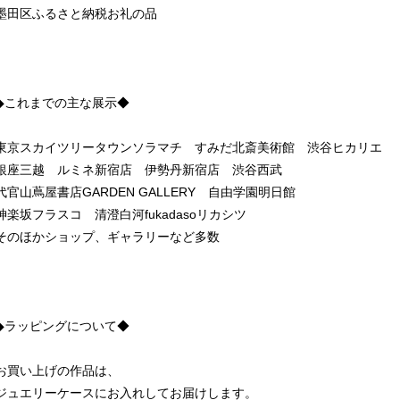
墨田区ふるさと納税お礼の品
◆これまでの主な展示◆
東京スカイツリータウンソラマチ すみだ北斎美術館 渋谷ヒカリエ
銀座三越 ルミネ新宿店 伊勢丹新宿店 渋谷西武
代官山蔦屋書店GARDEN GALLERY 自由学園明日館
神楽坂フラスコ 清澄白河fukadasoリカシツ
そのほかショップ、ギャラリーなど多数
◆ラッピングについて◆
お買い上げの作品は、
ジュエリーケースにお入れしてお届けします。