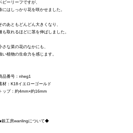
ベビーリーフですが、
春にはしっかり花を咲かせました。
そのあともどんどん大きくなり、
種も取れるほどに茎を伸ばしました。
小さな菜の花のなかにも、
強い植物の生命力を感じます。
商品番号：nheg1
素材：K18イエローゴールド
トップ：約4mm×約16mm
◆銀工房wanlingについて◆