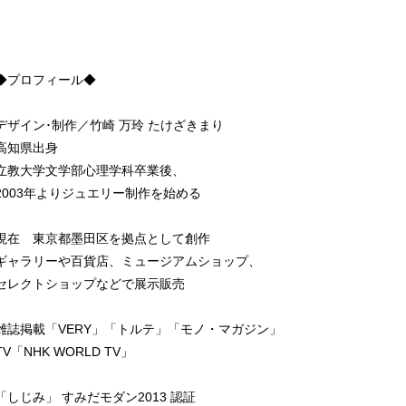
◆プロフィール◆
デザイン･制作／竹崎 万玲 たけざきまり
高知県出身
立教大学文学部心理学科卒業後、
2003年よりジュエリー制作を始める
現在 東京都墨田区を拠点として創作
ギャラリーや百貨店、ミュージアムショップ、
セレクトショップなどで展示販売
雑誌掲載「VERY」「トルテ」「モノ・マガジン」
TV「NHK WORLD TV」
「しじみ」 すみだモダン2013 認証