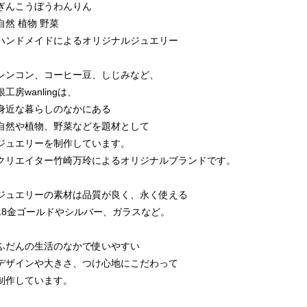
ぎんこうぼうわんりん
自然 植物 野菜
ハンドメイドによるオリジナルジュエリー
レンコン、コーヒー豆、しじみなど、
銀工房wanlingは、
身近な暮らしのなかにある
自然や植物、野菜などを題材として
ジュエリーを制作しています。
クリエイター竹崎万玲によるオリジナルブランドです。
ジュエリーの素材は品質が良く、永く使える
18金ゴールドやシルバー、ガラスなど。
ふだんの生活のなかで使いやすい
デザインや大きさ、つけ心地にこだわって
制作しています。