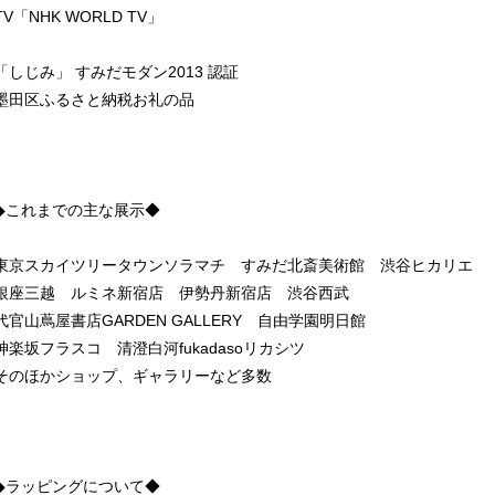
TV「NHK WORLD TV」
「しじみ」 すみだモダン2013 認証
墨田区ふるさと納税お礼の品
◆これまでの主な展示◆
東京スカイツリータウンソラマチ すみだ北斎美術館 渋谷ヒカリエ
銀座三越 ルミネ新宿店 伊勢丹新宿店 渋谷西武
代官山蔦屋書店GARDEN GALLERY 自由学園明日館
神楽坂フラスコ 清澄白河fukadasoリカシツ
そのほかショップ、ギャラリーなど多数
◆ラッピングについて◆