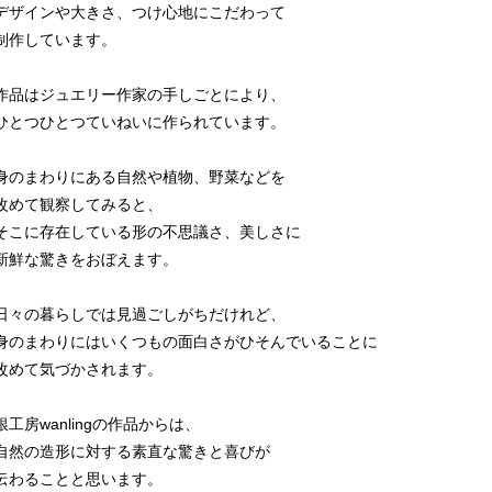
デザインや大きさ、つけ心地にこだわって
制作しています。
作品はジュエリー作家の手しごとにより、
ひとつひとつていねいに作られています。
身のまわりにある自然や植物、野菜などを
改めて観察してみると、
そこに存在している形の不思議さ、美しさに
新鮮な驚きをおぼえます。
日々の暮らしでは見過ごしがちだけれど、
身のまわりにはいくつもの面白さがひそんでいることに
改めて気づかされます。
銀工房wanlingの作品からは、
自然の造形に対する素直な驚きと喜びが
伝わることと思います。