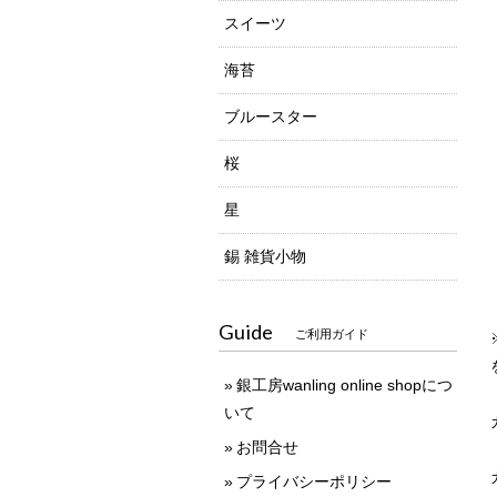
スイーツ
海苔
ブルースター
桜
星
錫 雑貨小物
Guide
ご利用ガイド
銀工房wanling online shopにつ
いて
お問合せ
プライバシーポリシー