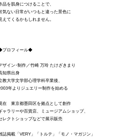
作品を肌身につけることで、
何気ない日常がいつもと違った景色に
見えてくるかもしれません。
◆プロフィール◆
デザイン･制作／竹崎 万玲 たけざきまり
高知県出身
立教大学文学部心理学科卒業後、
2003年よりジュエリー制作を始める
現在 東京都墨田区を拠点として創作
ギャラリーや百貨店、ミュージアムショップ、
セレクトショップなどで展示販売
雑誌掲載「VERY」「トルテ」「モノ・マガジン」