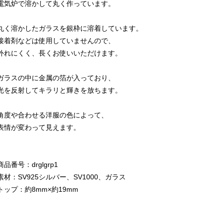
電気炉で溶かして丸く作っています。
丸く溶かしたガラスを銀枠に溶着しています。
接着剤などは使用していませんので、
外れにくく、長くお使いいただけます。
ガラスの中に金属の箔が入っており、
光を反射してキラリと輝きを放ちます。
角度や合わせる洋服の色によって、
表情が変わって見えます。
商品番号：drglgrp1
素材：SV925シルバー、SV1000、ガラス
トップ：約8mm×約19mm