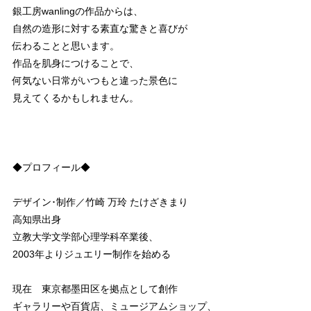
銀工房wanlingの作品からは、
自然の造形に対する素直な驚きと喜びが
伝わることと思います。
作品を肌身につけることで、
何気ない日常がいつもと違った景色に
見えてくるかもしれません。
◆プロフィール◆
デザイン･制作／竹崎 万玲 たけざきまり
高知県出身
立教大学文学部心理学科卒業後、
2003年よりジュエリー制作を始める
現在 東京都墨田区を拠点として創作
ギャラリーや百貨店、ミュージアムショップ、