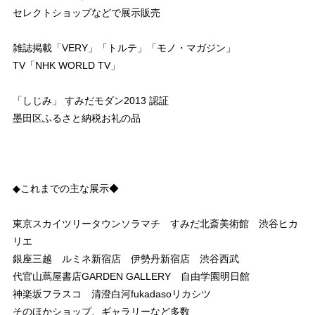
セレクトショップなどで展示販売
雑誌掲載「VERY」「トルテ」「モノ・マガジン」
TV「NHK WORLD TV」
「しじみ」 すみだモダン2013 認証
墨田区ふるさと納税お礼の品
◆これまでの主な展示◆
東京スカイツリータウンソラマチ すみだ北斎美術館 渋谷ヒカ
リエ
銀座三越 ルミネ新宿店 伊勢丹新宿店 渋谷西武
代官山蔦屋書店GARDEN GALLERY 自由学園明日館
神楽坂フラスコ 清澄白河fukadasoリカシツ
そのほかショップ、ギャラリーなど多数