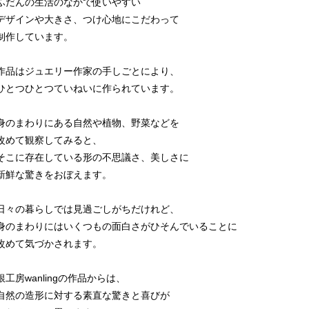
ふだんの生活のなかで使いやすい
デザインや大きさ、つけ心地にこだわって
制作しています。
作品はジュエリー作家の手しごとにより、
ひとつひとつていねいに作られています。
身のまわりにある自然や植物、野菜などを
改めて観察してみると、
そこに存在している形の不思議さ、美しさに
新鮮な驚きをおぼえます。
日々の暮らしでは見過ごしがちだけれど、
身のまわりにはいくつもの面白さがひそんでいることに
改めて気づかされます。
銀工房wanlingの作品からは、
自然の造形に対する素直な驚きと喜びが