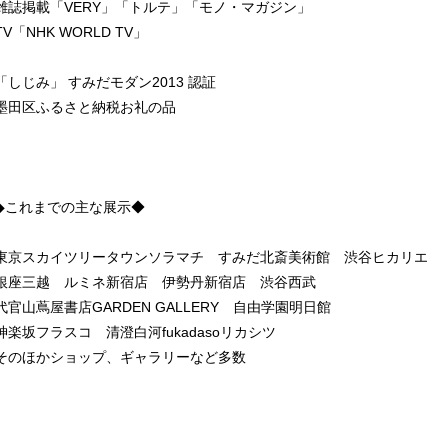
雑誌掲載「VERY」「トルテ」「モノ・マガジン」
TV「NHK WORLD TV」
「しじみ」 すみだモダン2013 認証
墨田区ふるさと納税お礼の品
◆これまでの主な展示◆
東京スカイツリータウンソラマチ すみだ北斎美術館 渋谷ヒカリエ
銀座三越 ルミネ新宿店 伊勢丹新宿店 渋谷西武
代官山蔦屋書店GARDEN GALLERY 自由学園明日館
神楽坂フラスコ 清澄白河fukadasoリカシツ
そのほかショップ、ギャラリーなど多数