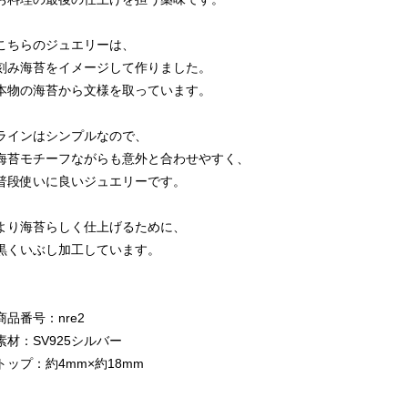
こちらのジュエリーは、
刻み海苔をイメージして作りました。
本物の海苔から文様を取っています。
ラインはシンプルなので、
海苔モチーフながらも意外と合わせやすく、
普段使いに良いジュエリーです。
より海苔らしく仕上げるために、
黒くいぶし加工しています。
商品番号：nre2
素材：SV925シルバー
トップ：約4mm×約18mm