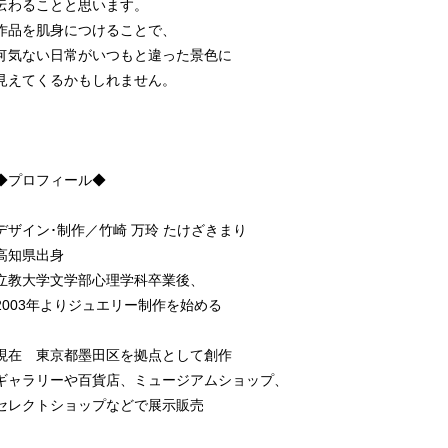
伝わることと思います。
作品を肌身につけることで、
何気ない日常がいつもと違った景色に
見えてくるかもしれません。
◆プロフィール◆
デザイン･制作／竹崎 万玲 たけざきまり
高知県出身
立教大学文学部心理学科卒業後、
2003年よりジュエリー制作を始める
現在 東京都墨田区を拠点として創作
ギャラリーや百貨店、ミュージアムショップ、
セレクトショップなどで展示販売