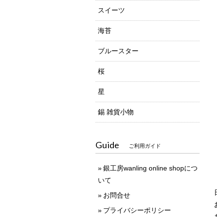
スイーツ
海苔
ブルースター
桜
星
錫 雑貨小物
Guide
ご利用ガイド
銀工房wanling online shopにつ
いて
お問合せ
プライバシーポリシー