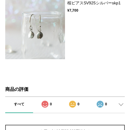
桜ピアスSV925シルバーskp1
¥7,700
商品の評価
すべて
0
0
0