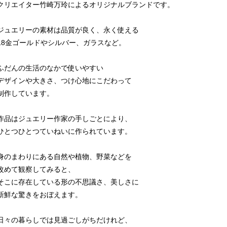
クリエイター竹崎万玲によるオリジナルブランドです。
ジュエリーの素材は品質が良く、永く使える
18金ゴールドやシルバー、ガラスなど。
ふだんの生活のなかで使いやすい
デザインや大きさ、つけ心地にこだわって
制作しています。
作品はジュエリー作家の手しごとにより、
ひとつひとつていねいに作られています。
身のまわりにある自然や植物、野菜などを
改めて観察してみると、
そこに存在している形の不思議さ、美しさに
新鮮な驚きをおぼえます。
日々の暮らしでは見過ごしがちだけれど、