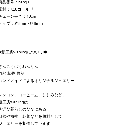
商品番号：bsng1
素材：K18ゴールド
チェーン長さ：40cm
トップ：約8mm×約8mm
◆銀工房wanlingについて◆
ぎんこうぼうわんりん
自然 植物 野菜
ハンドメイドによるオリジナルジュエリー
レンコン、コーヒー豆、しじみなど、
銀工房wanlingは、
身近な暮らしのなかにある
自然や植物、野菜などを題材として
ジュエリーを制作しています。