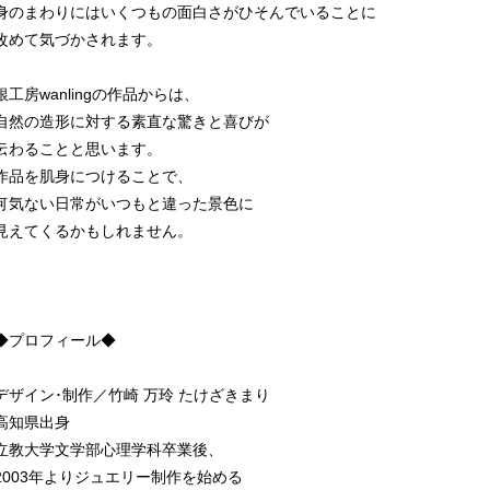
身のまわりにはいくつもの面白さがひそんでいることに
改めて気づかされます。
銀工房wanlingの作品からは、
自然の造形に対する素直な驚きと喜びが
伝わることと思います。
作品を肌身につけることで、
何気ない日常がいつもと違った景色に
見えてくるかもしれません。
◆プロフィール◆
デザイン･制作／竹崎 万玲 たけざきまり
高知県出身
立教大学文学部心理学科卒業後、
2003年よりジュエリー制作を始める