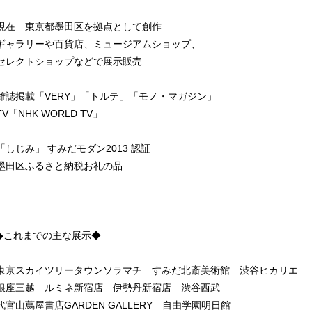
現在 東京都墨田区を拠点として創作
ギャラリーや百貨店、ミュージアムショップ、
セレクトショップなどで展示販売
雑誌掲載「VERY」「トルテ」「モノ・マガジン」
TV「NHK WORLD TV」
「しじみ」 すみだモダン2013 認証
墨田区ふるさと納税お礼の品
◆これまでの主な展示◆
東京スカイツリータウンソラマチ すみだ北斎美術館 渋谷ヒカリエ
銀座三越 ルミネ新宿店 伊勢丹新宿店 渋谷西武
代官山蔦屋書店GARDEN GALLERY 自由学園明日館