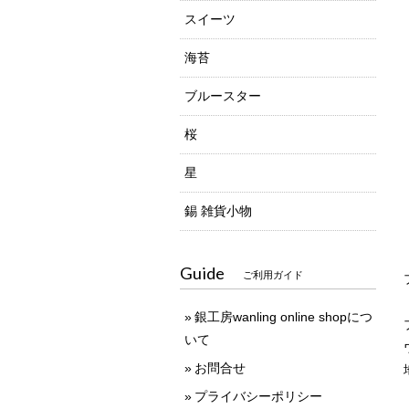
スイーツ
海苔
ブルースター
桜
星
錫 雑貨小物
Guide
ご利用ガイド
銀工房wanling online shopにつ
いて
お問合せ
プライバシーポリシー